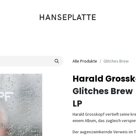
Shop
Musik
Kleidung
Labels
Artists
Veranstaltungen
Alle Produkte
Glitches Brew
Harald Grossk
Glitches Brew
LP
Harald Grosskopf vertieft seine k
einem Album, das zugleich verspiel
Der augenzwinkernde Verweis im Ti