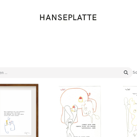
Shop
Musik
Kleidung
Labels
Artists
Veranstaltungen
So