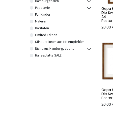
Hamburgensien
Papeterie
Gepa H
Die Sw
Für Kinder
A4
Poster
Malerei
20,00
Raritäten
Limited Edition
Künstler:innen aus HH empfehlen
Nicht aus Hamburg, aber...
Hanseplatte SALE
Gepa H
Die Sw
Poster
20,00