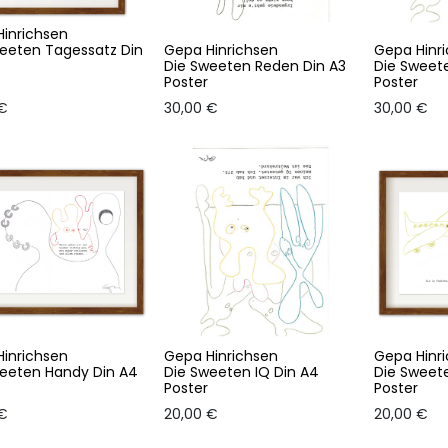
inrichsen
eeten Tagessatz Din
Gepa Hinrichsen
Gepa Hinr
Die Sweeten Reden Din A3
Die Sweete
Poster
Poster
€
30,00
€
30,00
€
inrichsen
Gepa Hinrichsen
Gepa Hinr
eeten Handy Din A4
Die Sweeten IQ Din A4
Die Sweete
Poster
Poster
€
20,00
€
20,00
€