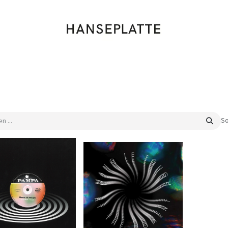
Shop
Musik
Kleidung
Labels
Artists
Veranstaltungen
So