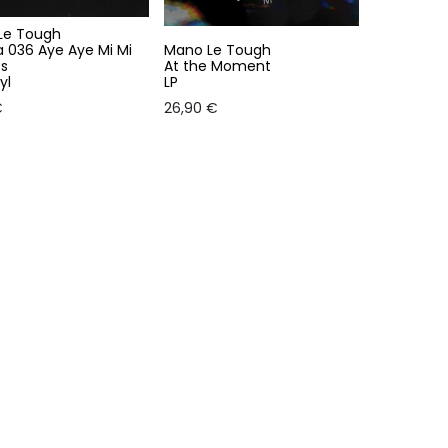
Le Tough
 036 Aye Aye Mi Mi
Mano Le Tough
ss
At the Moment
yl
LP
€
26,90
€