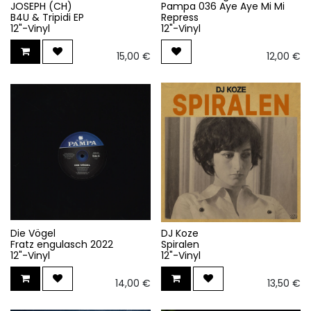
JOSEPH (CH)
Pampa 036 Aye Aye Mi Mi
B4U & Tripidi EP
Repress
12"-Vinyl
12"-Vinyl
15,00
€
12,00
€
Die Vögel
DJ Koze
Fratz engulasch 2022
Spiralen
12"-Vinyl
12"-Vinyl
14,00
€
13,50
€