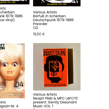
ists
Scherben.
Various Artists
nk 1979-1986
Barfuß In Scherben.
low Vinyl)
Deutschpunk 1979-1986
Preorder
CD
19,50
€
Various Artists
Neopit Pilski & MPC LAFOTE
ists
present: Gently Dissonant
gazin Nr. 4
Music VOL. 1