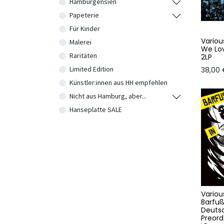
Hamburgensien
Papeterie
Für Kinder
Various
Malerei
We Lov
Raritäten
2LP
Limited Edition
38,00
Künstler:innen aus HH empfehlen
Nicht aus Hamburg, aber...
Hanseplatte SALE
Various
Barfuß
Deuts
Preord