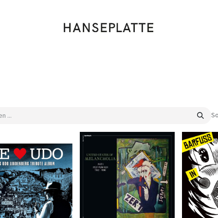
Shop
Musik
Kleidung
Labels
Artists
Veranstaltungen
So