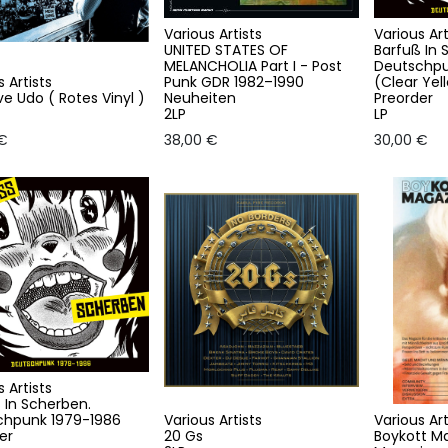
Various Artists
Various Art
UNITED STATES OF
Barfuß In 
MELANCHOLIA Part I - Post
Deutschpu
 Artists
Punk GDR 1982–1990
(Clear Yel
e Udo ( Rotes Vinyl )
Neuheiten
Preorder
2LP
LP
€
38,00
€
30,00
€
 Artists
 In Scherben.
chpunk 1979-1986
Various Artists
Various Art
er
20 Gs
Boykott Ma